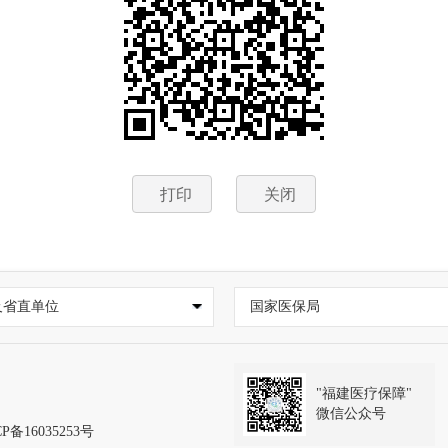
打印
关闭
及省直单位
国家医保局
"福建医疗保障"
微信公众号
P备16035253号