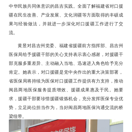
中华民族共同体意识的昌吉实践。全面了解福建省对口援
疆在民生改善、产业发展、文化润疆等方面取得的丰硕成
果与经验做法，并就进一步深化对口援疆工作进行了交
流。
黄昱对昌吉州党委、福建省援疆前方指挥部、昌吉州
医保局给予援疆干部的关心支持表示衷心感谢，对援疆干
部克服多重差异、主动融入当地、迅速进入角色给予充分
肯定。她表示，对口援疆是党中央作出的重大决策部署，
省医保局将持续为医保对口援疆工作提供有力支持，推动
闽昌两地医保服务提质增效、援疆成果惠及于民。她要
求，援疆干部要珍惜援疆锻炼机会，充分发挥医保专业优
势，立足岗位担当作为，当好闽昌两地医保沟通交流的桥
梁纽带。