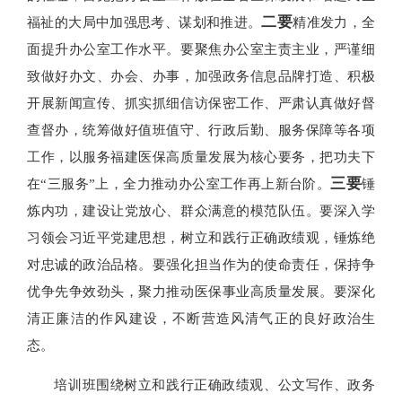
二要
福祉的大局中加强思考、谋划和推进。
精准发力，全
面提升办公室工作水平。要聚焦办公室主责主业，严谨细
致做好办文、办会、办事，加强政务信息品牌打造、积极
开展新闻宣传、抓实抓细信访保密工作、严肃认真做好督
查督办，统筹做好值班值守、行政后勤、服务保障等各项
工作，以服务福建医保高质量发展为核心要务，把功夫下
三要
在“三服务”上，全力推动办公室工作再上新台阶。
锤
炼内功，建设让党放心、群众满意的模范队伍。要深入学
习领会习近平党建思想，树立和践行正确政绩观，锤炼绝
对忠诚的政治品格。要强化担当作为的使命责任，保持争
优争先争效劲头，聚力推动医保事业高质量发展。要深化
清正廉洁的作风建设，不断营造风清气正的良好政治生
态。
培训班围绕树立和践行正确政绩观、公文写作、政务