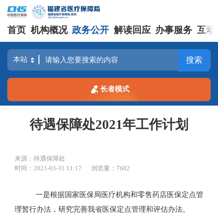
首页
机构概况
政务公开
解读回应
办事服务
互动
搜索
长者模式
待遇保障处2021年工作计划
来源：待遇保障处
时间：2021-03-31 11:17
浏览量：7682
一是根据国家医保局医疗机构和零售药店医保定点管
理暂行办法，研究完善我省医保定点管理和评估办法。