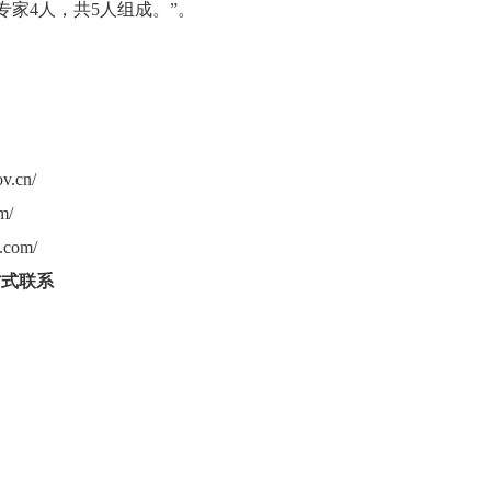
专家4人，共5人组成。”。
.cn/
m/
com/
方式联系