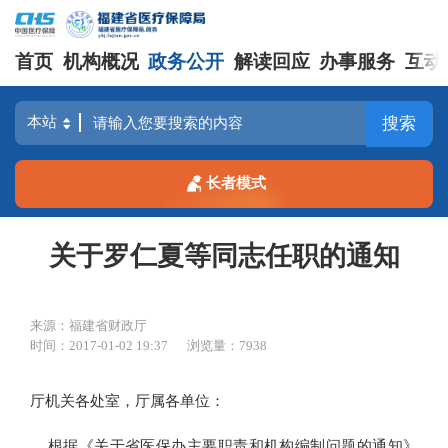
首页
机构概况
政务公开
解读回应
办事服务
互动
搜索
长者模式
关于罗仁夏等同志任职的通知
来源：福建省财政厅
时间：2017-01-02 19:37
浏览量：7938
厅机关各处室，厅属各单位：
根据《关于省医保办主要职责和机构编制问题的通知》