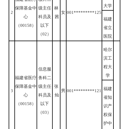
大学
保障基金中
级主任
林
2
女
001*********125
心
科员及
茜
福建
（00158）
以下
省立
（02）
医院
哈尔
滨工
程大
信息服
学
福建省医疗
务科二
保障基金中
级主任
张
福建
3
男
001*********121
心
科员及
灿
省知
（00158）
以下
识产
（03）
权保
护中