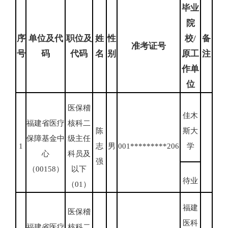
毕业
院
序
单位及代
职位及
姓
性
校/
备
准考证号
号
码
代码
名
别
原工
注
作单
位
医保稽
佳木
福建省医疗
核科二
陈
斯大
保障基金中
级主任
1
志
男
001*********206
学
心
科员及
强
（00158）
以下
待业
（01）
福建
医保稽
医科
福建省医疗
核科二