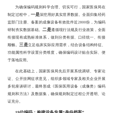
为确保编码规则科学合理、切实可行，国家医保局在
一是
制定过程中，
深挖用好真实世界数据。全面归集经药
监部门注册、备案的成像设备有效批件近2800份，为编码
二是
研制夯实数据基础。
遵循现行法规及行业政策，全面
衔接现有成熟标准体系，做到分类有据、口径统一、衔接
三是
顺畅。
立足临床实际应用需求，结合设备结构特征、
功能属性科学设置分类维度，确保编码设计贴合实际、便
于落地应用。
在此基础上，国家医保局先后开展系统调研、专家论
证、公开挂网征求意见，组织多领域专家及相关企业开展
多轮座谈研讨，最终形成《医保医用设备（成像类）编码
规则和方法》及数据集，确保规则制定过程公开透明、论
证充分。
19位编码：构建设备专属“身份档案”