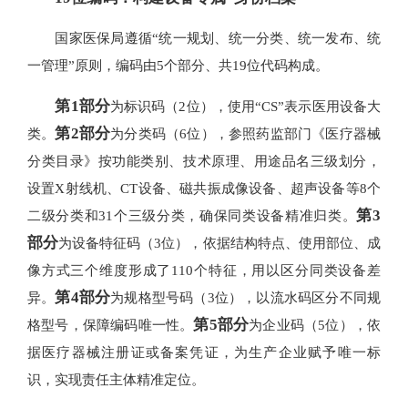
国家医保局遵循“统一规划、统一分类、统一发布、统
一管理”原则，编码由5个部分、共19位代码构成。
第1部分
为标识码（2位），使用“CS”表示医用设备大
第2部分
类。
为分类码（6位），参照药监部门《医疗器械
分类目录》按功能类别、技术原理、用途品名三级划分，
设置X射线机、CT设备、磁共振成像设备、超声设备等8个
第3
二级分类和31个三级分类，确保同类设备精准归类。
部分
为设备特征码（3位），依据结构特点、使用部位、成
像方式三个维度形成了110个特征，用以区分同类设备差
第4部分
异。
为规格型号码（3位），以流水码区分不同规
第5部分
格型号，保障编码唯一性。
为企业码（5位），依
据医疗器械注册证或备案凭证，为生产企业赋予唯一标
识，实现责任主体精准定位。