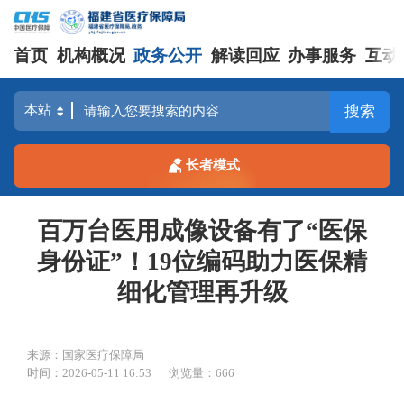
首页
机构概况
政务公开
解读回应
办事服务
互动
搜索
长者模式
百万台医用成像设备有了“医保
身份证”！19位编码助力医保精
细化管理再升级
来源：国家医疗保障局
时间：2026-05-11 16:53
浏览量：666