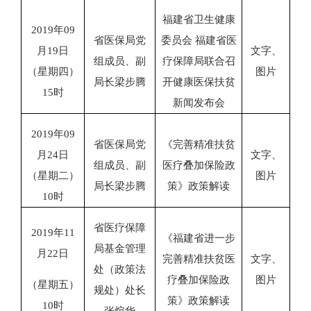
福建省卫生健康
2019
年
09
省医保局党
委员会 福建省医
月
19
日
文字、
组成员、副
疗保障局联合召
（
星期四
）
图片
局长梁步腾
开健康医保扶贫
15
时
新闻发布会
2019
年
09
省医保局党
《完善精准扶贫
月
24
日
文字、
组成员、副
医疗叠加保险政
（
星期二
）
图片
局长梁步腾
策》政策解读
10
时
省医疗保障
2019
年
11
《福建省进一步
局基金管理
月
22
日
完善精准扶贫医
文字、
处（政策法
疗叠加保险政
图片
（星期五）
规处）处长
策》政策解读
10
时
张煊华