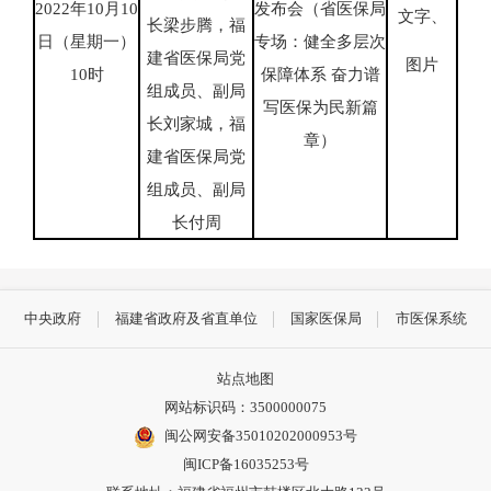
2022年10月10
发布会（省医保局
文字、
长梁步腾，福
日（星期一）
专场：健全多层次
建省医保局党
图片
10时
保障体系 奋力谱
组成员、副局
写医保为民新篇
长刘家城，福
章）
建省医保局党
组成员、副局
长付周
中央政府
福建省政府及省直单位
国家医保局
市医保系统
站点地图
网站标识码：3500000075
闽公网安备35010202000953号
闽ICP备16035253号