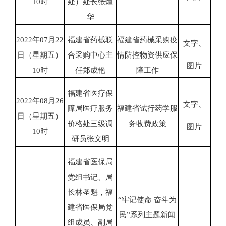
10时
处）处长张煊
华
2022年07月22
福建省药械联
福建省药械采购疫
文字、
日（星期五）
合采购中心主
情防控物资供应保
图片
10时
任郑成艳
障工作
福建省医疗保
2022年08月26
文字、
障局医疗服务
福建省试行药学服
日（星期五）
价格处三级调
务收费政策
图片
10时
研员张文明
福建省医保局
党组书记、局
长林圣魁，福
“牢记使命 奋斗为
建省医保局党
民”系列主题新闻
组成员、副局